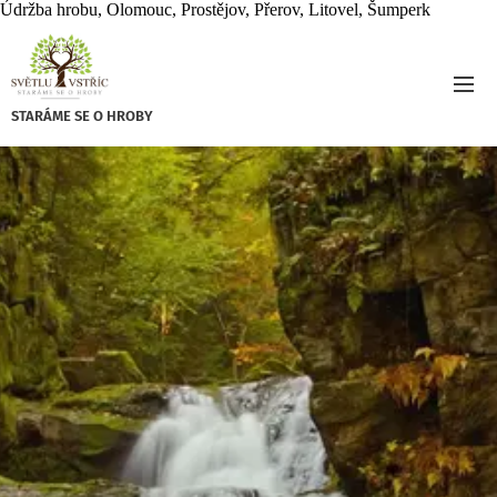
Údržba hrobu, Olomouc, Prostějov, Přerov, Litovel, Šumperk
STARÁME SE O HROBY